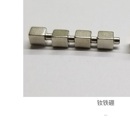
钕铁硼
钕铁硼
...