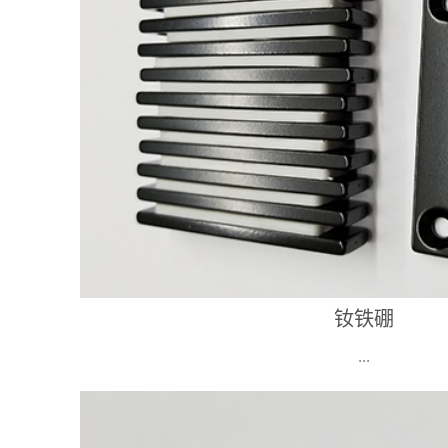
钕铁硼
...