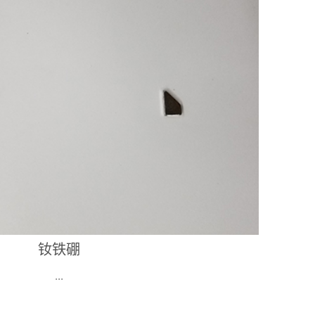
钕铁硼
钕铁硼
...