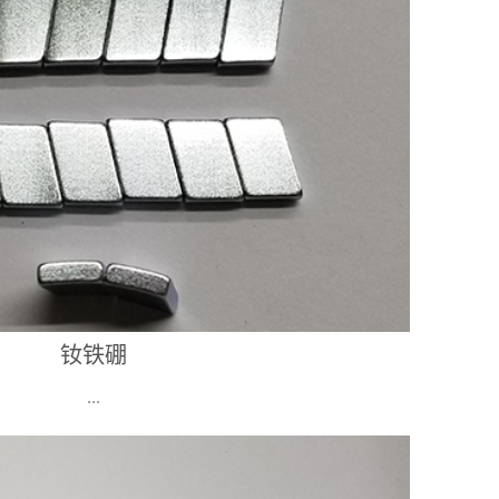
钕铁硼
...